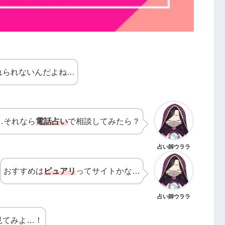
れられないんだよね…
…それなら
電話占い
で相談してみたら？
占い師ウララ
おすすめは
ピュアリ
ってサイトかな…
占い師ウララ
見てみよ…！