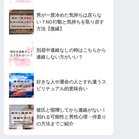
男が一度冷めた気持ちは戻らな
い？NG行動と気持ちを取り戻す
方法【復縁】
別居中連絡なしの時はこちらから
連絡しない方がいい？
好きな人や運命の人とすれ違うス
ピリチュアル的意味合い
彼氏と喧嘩してから連絡がない！
別れる可能性と男性心理・仲直り
の方法までご紹介