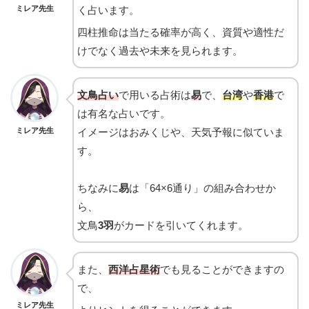
ミレア先生
く占います。
四柱推命は当たる確率が高く、資質や適性だ
けでなく過去や未来を見られます。
文鳥占い
で用いる占術は
易
で、
台湾
や
香港
で
は有名な占いです。
ミレア先生
イメージはおみくじや、天気予報に似ていま
す。
ちなみに
易
は「64×6通り」の組み合わせか
ら、
文鳥
3羽
がカードを引いてくれます。
また、
西洋占星術
でも見ることができますの
で、
ミレア先生