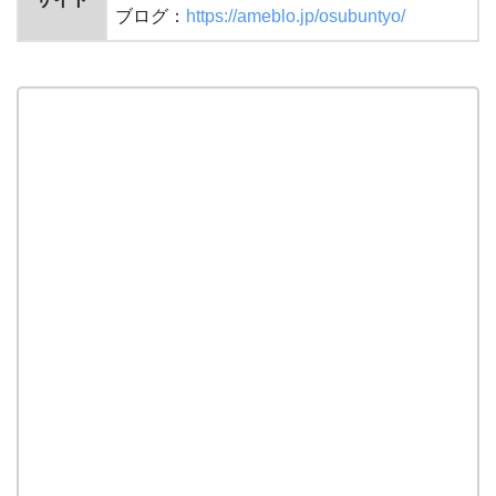
ブログ：
https://ameblo.jp/osubuntyo/