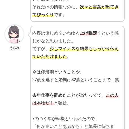
それだけの情報なのに、
次々と言葉が出てき
てびっくり
です。
内容は優しめ？いわゆる
上げ鑑定
？という感
じかなと思いました。
うらみ
ですが、
少しマイナスな結果もしっかり伝え
ていただけました
。
今は停滞期ということや、
27歳を逃すと婚期は32歳ということまで…笑
去年仕事を辞めたことが当たってて
、
この人
は本物だ！
と確信。
7のつく年が転機といわれたので、
「何か良いことあるかも」と気長に待ちま