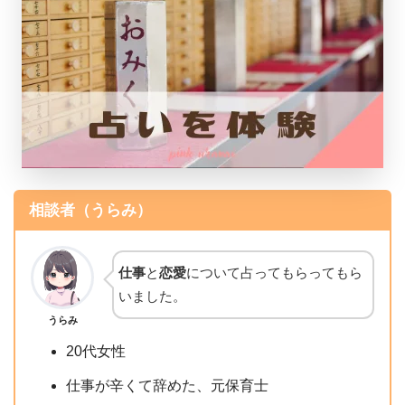
相談者（うらみ）
仕事
と
恋愛
について占ってもらってもら
いました。
うらみ
20代女性
仕事が辛くて辞めた、元保育士