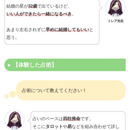
結婚の星が
32歳
で出ているけど、
いい人ができたら一緒になるべき
。
ミレア先生
あまり左右されずに
早めに結婚してもいい
と
思う。
【体験した占術】
占術について教えてください！
占いのベースは
四柱推命
です。
そこに
タロット
や
易
などを組み合わせて詳し