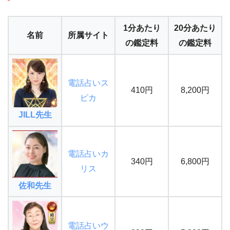
1分あたり
20分あたり
名前
所属サイト
の鑑定料
の鑑定料
電話占いス
410円
8,200円
ピカ
JILL先生
電話占いカ
340円
6,800円
リス
佐和先生
電話占いウ